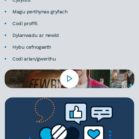
Magu perthynas gryfach
Codi proffil
Dylanwadu ar newid
Hybu cefnogaeth
Codi arian/gwerthu