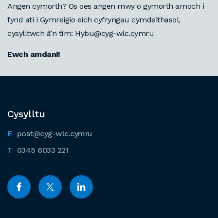
Angen cymorth? Os oes angen mwy o gymorth arnoch i
fynd ati i Gymreigio eich cyfryngau cymdeithasol,
cysylltwch
â
’n tîm: Hybu@cyg-wlc.cymru
Ewch amdani!
Cysylltu
post@cyg-wlc.cymru
0345 6033 221