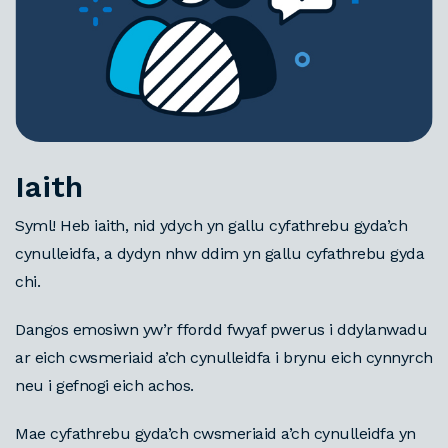
Iaith
Syml! Heb iaith, nid ydych yn gallu cyfathrebu gyda’ch
cynulleidfa, a dydyn nhw ddim yn gallu cyfathrebu gyda
chi.
Dangos emosiwn yw’r ffordd fwyaf pwerus i ddylanwadu
ar eich cwsmeriaid a’ch cynulleidfa i brynu eich cynnyrch
neu i gefnogi eich achos.
Mae cyfathrebu gyda’ch cwsmeriaid a’ch cynulleidfa yn