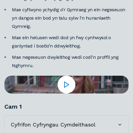
Mae cyflwyno ychydig o’r Gymraeg yn ein negeseuon
yn dangos ein bod yn talu sylw i'n hunaniaeth
Gymreig.
Mae ein helusen wedi dod yn fwy cynhwysol o
ganlyniad i bostio’n ddwyieithog.
Mae negeseuon dwyieithog wedi codi’n proffil yng
Nghymru.
Cam 1
Cyfrifon Cyfryngau Cymdeithasol