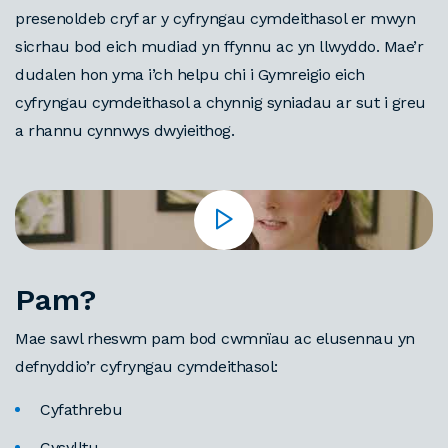
presenoldeb cryf ar y cyfryngau cymdeithasol er mwyn
sicrhau bod eich mudiad yn ffynnu ac yn llwyddo.
Mae’r
dudalen hon yma i’ch helpu chi i Gymreigio eich
cyfryngau cymdeithasol a chynnig syniadau ar sut i greu
a rhannu cynnwys dwyieithog.
Pam?
Mae sawl rheswm pam bod cwmnïau ac elusennau yn
defnyddio’r cyfryngau cymdeithasol:
Cyfathrebu
Cysylltu