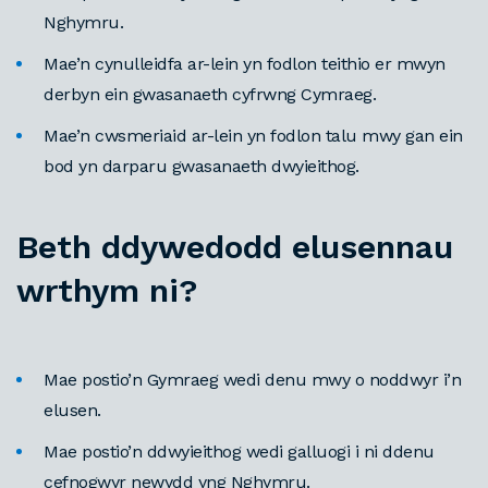
Nghymru.
Mae’n cynulleidfa ar-lein yn fodlon teithio er mwyn
derbyn ein gwasanaeth cyfrwng Cymraeg.
Mae’n cwsmeriaid ar-lein yn fodlon talu mwy gan ein
bod yn darparu gwasanaeth dwyieithog.
Beth ddywedodd elusennau
wrthym ni?
Mae postio’n Gymraeg wedi denu mwy o noddwyr i’n
elusen.
Mae postio’n ddwyieithog wedi galluogi i ni ddenu
cefnogwyr newydd yng Nghymru.