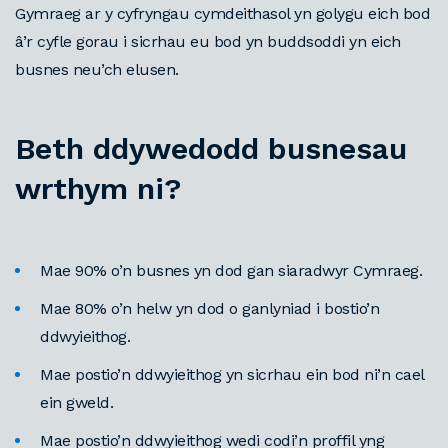
Gymraeg ar y cyfryngau cymdeithasol yn golygu eich bod
â
’r cyfle gorau i sicrhau eu bod yn buddsoddi yn eich
busnes neu
’ch
elusen.
Beth ddywedodd busnesau
wrthym ni?
Mae 90% o’n busnes yn dod gan siaradwyr Cymraeg.
Mae 80% o’n helw yn dod o ganlyniad i bostio’n
ddwyieithog.
Mae postio’n ddwyieithog yn sicrhau ein bod ni’n cael
ein gweld.
Mae postio’n ddwyieithog wedi codi’n proffil yng