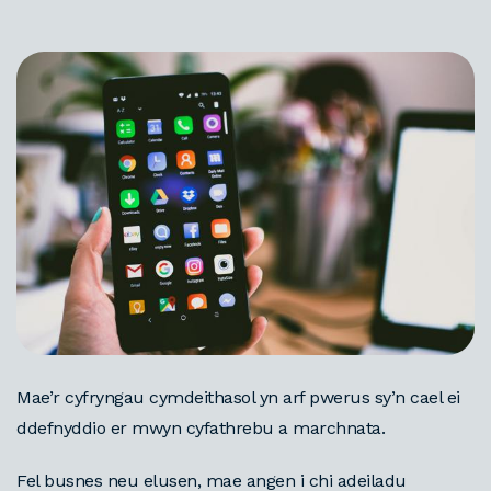
Mae’r cyfryngau cymdeithasol yn arf pwerus sy’n cael e
i
d
defnyddio er mwyn cyfathrebu a marchnata.
Fel busnes neu elusen, mae angen i chi adeiladu