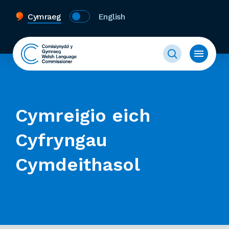
Cymraeg
English
Cymreigio eich
Cyfryngau
Cymdeithasol