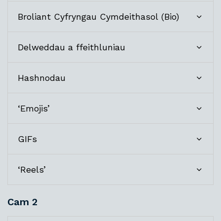
Broliant Cyfryngau Cymdeithasol (Bio)
Delweddau a ffeithluniau
Hashnodau
‘Emojis’
GIFs
‘Reels’
Cam 2