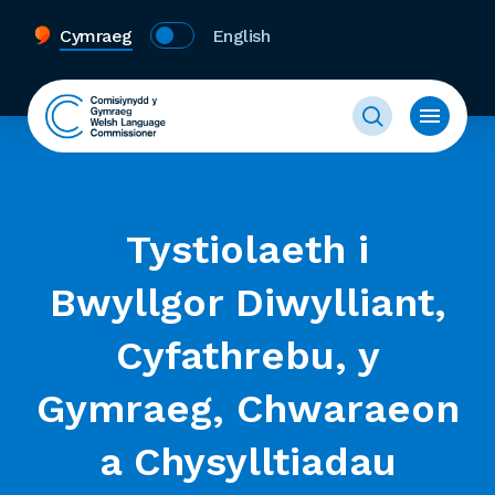
Cymraeg
English
Tystiolaeth i
Bwyllgor Diwylliant,
Cyfathrebu, y
Gymraeg, Chwaraeon
a Chysylltiadau