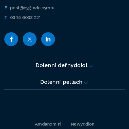
post@cyg-wlc.cymru
0345 6033 221
Dolenni defnyddiol
Dolenni pellach
Amdanom ni
Newyddion