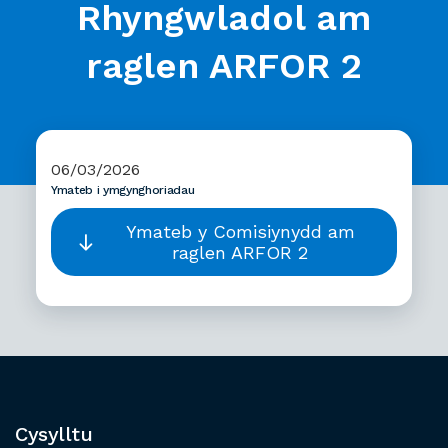
Rhyngwladol am
raglen ARFOR 2
06/03/2026
Ymateb i ymgynghoriadau
Ymateb y Comisiynydd am
raglen ARFOR 2
Cysylltu