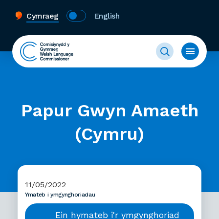
Cymraeg
English
Papur Gwyn Amaeth
(Cymru)
11/05/2022
Ymateb i ymgynghoriadau
Ein hymateb i'r ymgynghoriad