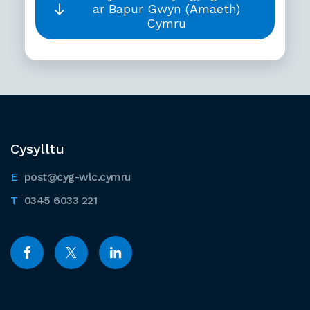
ar Bapur Gwyn (Amaeth)
Cymru
Cysylltu
post@cyg-wlc.cymru
0345 6033 221