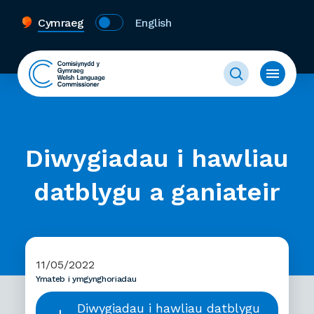
Cymraeg
English
Diwygiadau i hawliau
datblygu a ganiateir
11/05/2022
Ymateb i ymgynghoriadau
Diwygiadau i hawliau datblygu