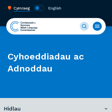
Cymraeg
English
Cyhoeddiadau ac
Adnoddau
Hidlau