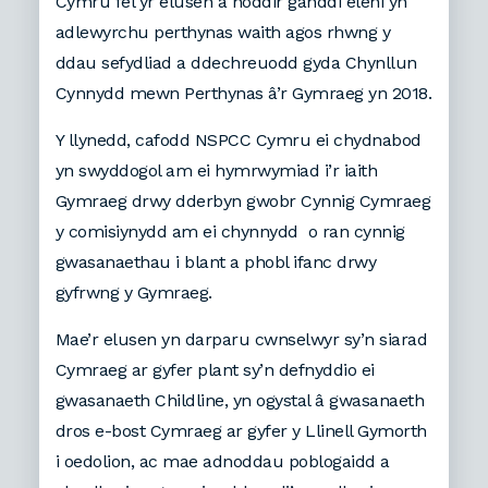
Cymru fel yr elusen a noddir ganddi eleni yn
adlewyrchu perthynas waith agos rhwng y
ddau sefydliad a ddechreuodd gyda Chynllun
Cynnydd mewn Perthynas â’r Gymraeg yn 2018.
Y llynedd, cafodd NSPCC Cymru ei chydnabod
yn swyddogol am ei hymrwymiad i’r iaith
Gymraeg drwy dderbyn gwobr Cynnig Cymraeg
y comisiynydd am ei chynnydd o ran cynnig
gwasanaethau i blant a phobl ifanc drwy
gyfrwng y Gymraeg.
Mae’r elusen yn darparu cwnselwyr sy’n siarad
Cymraeg ar gyfer plant sy’n defnyddio ei
gwasanaeth Childline, yn ogystal â gwasanaeth
dros e-bost Cymraeg ar gyfer y Llinell Gymorth
i oedolion, ac mae adnoddau poblogaidd a