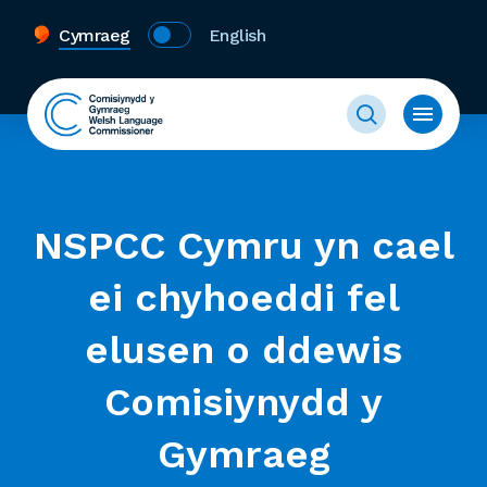
Cymraeg
English
NSPCC Cymru yn cael
ei chyhoeddi fel
elusen o ddewis
Comisiynydd y
Gymraeg