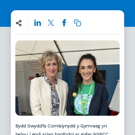
Bydd Swyddfa Comisiynydd y Gymraeg yn
helpu i godi arian hanfodol ar gyfer NSPCC