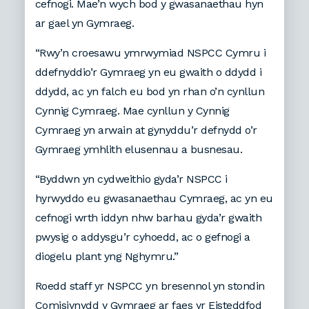
cefnogi. Mae’n wych bod y gwasanaethau hyn
ar gael yn Gymraeg.
“Rwy’n croesawu ymrwymiad NSPCC Cymru i
ddefnyddio’r Gymraeg yn eu gwaith o ddydd i
ddydd, ac yn falch eu bod yn rhan o’n cynllun
Cynnig Cymraeg. Mae cynllun y Cynnig
Cymraeg yn arwain at gynyddu’r defnydd o’r
Gymraeg ymhlith elusennau a busnesau.
“Byddwn yn cydweithio gyda’r NSPCC i
hyrwyddo eu gwasanaethau Cymraeg, ac yn eu
cefnogi wrth iddyn nhw barhau gyda’r gwaith
pwysig o addysgu’r cyhoedd, ac o gefnogi a
diogelu plant yng Nghymru.”
Roedd staff yr NSPCC yn bresennol yn stondin
Comisiynydd y Gymraeg ar faes yr Eisteddfod