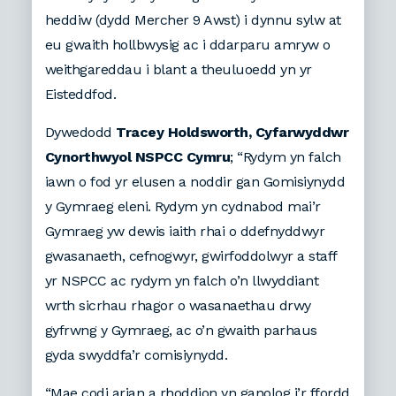
heddiw (dydd Mercher 9 Awst) i dynnu sylw at
eu gwaith hollbwysig ac i ddarparu amryw o
weithgareddau i blant a theuluoedd yn yr
Eisteddfod.
Dywedodd
Tracey Holdsworth, Cyfarwyddwr
Cynorthwyol NSPCC Cymru
; “Rydym yn falch
iawn o fod yr elusen a noddir gan Gomisiynydd
y Gymraeg eleni. Rydym yn cydnabod mai’r
Gymraeg yw dewis iaith rhai o ddefnyddwyr
gwasanaeth, cefnogwyr, gwirfoddolwyr a staff
yr NSPCC ac rydym yn falch o’n llwyddiant
wrth sicrhau rhagor o wasanaethau drwy
gyfrwng y Gymraeg, ac o’n gwaith parhaus
gyda swyddfa’r comisiynydd.
“Mae codi arian a rhoddion yn ganolog i’r ffordd