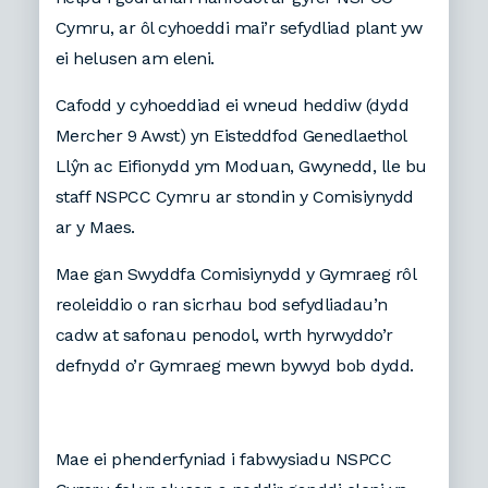
Cymru, ar ôl cyhoeddi mai’r sefydliad plant yw
ei helusen am eleni.
Cafodd y cyhoeddiad ei wneud heddiw (dydd
Mercher 9 Awst) yn Eisteddfod Genedlaethol
Llŷn ac Eifionydd ym Moduan, Gwynedd, lle bu
staff NSPCC Cymru ar stondin y Comisiynydd
ar y Maes.
Mae gan Swyddfa Comisiynydd y Gymraeg rôl
reoleiddio o ran sicrhau bod sefydliadau’n
cadw at safonau penodol, wrth hyrwyddo’r
defnydd o’r Gymraeg mewn bywyd bob dydd.
Mae ei phenderfyniad i fabwysiadu NSPCC