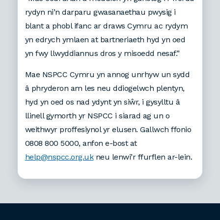
rydyn ni’n darparu gwasanaethau pwysig i
blant a phobl ifanc ar draws Cymru ac rydym
yn edrych ymlaen at bartneriaeth hyd yn oed
yn fwy llwyddiannus dros y misoedd nesaf.”
Mae NSPCC Cymru yn annog unrhyw un sydd
â phryderon am les neu ddiogelwch plentyn,
hyd yn oed os nad ydynt yn siŵr, i gysylltu â
llinell gymorth yr NSPCC i siarad ag un o
weithwyr proffesiynol yr elusen. Gallwch ffonio
0808 800 5000, anfon e-bost at
help@nspcc.org.uk
neu lenwi’r ffurflen ar-lein.