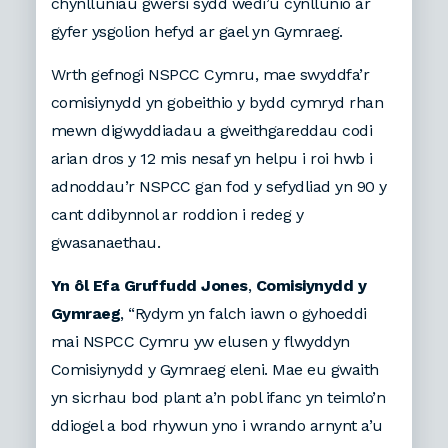
chynlluniau gwersi sydd wedi’u cynllunio ar
gyfer ysgolion hefyd ar gael yn Gymraeg.
Wrth gefnogi NSPCC Cymru, mae swyddfa’r
comisiynydd yn gobeithio y bydd cymryd rhan
mewn digwyddiadau a gweithgareddau codi
arian dros y 12 mis nesaf yn helpu i roi hwb i
adnoddau’r NSPCC gan fod y sefydliad yn 90 y
cant ddibynnol ar roddion i redeg y
gwasanaethau.
Yn ôl Efa Gruffudd Jones
,
Comisiynydd y
Gymraeg
, “Rydym yn falch iawn o gyhoeddi
mai NSPCC Cymru yw elusen y flwyddyn
Comisiynydd y Gymraeg eleni. Mae eu gwaith
yn sicrhau bod plant a’n pobl ifanc yn teimlo’n
ddiogel a bod rhywun yno i wrando arnynt a’u