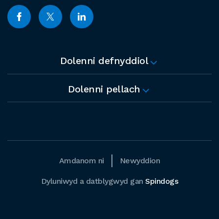
Dolenni defnyddiol
Dolenni pellach
Amdanom ni
Newyddion
Dyluniwyd a datblygwyd gan
Spindogs