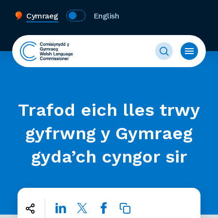
Cymraeg
English
Trafod eich lles trwy
gyfrwng y Gymraeg
gyda’ch cyngor sir