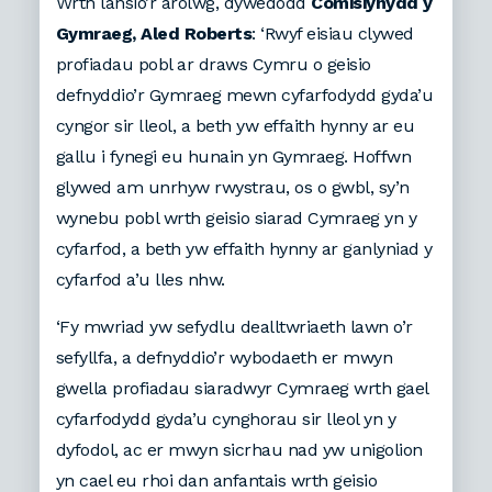
Wrth lansio’r arolwg, dywedodd
Comisiynydd y
Gymraeg, Aled Roberts
: ‘Rwyf eisiau clywed
profiadau pobl ar draws Cymru o geisio
defnyddio’r Gymraeg mewn cyfarfodydd gyda’u
cyngor sir lleol, a beth yw effaith hynny ar eu
gallu i fynegi eu hunain yn Gymraeg. Hoffwn
glywed am unrhyw rwystrau, os o gwbl, sy’n
wynebu pobl wrth geisio siarad Cymraeg yn y
cyfarfod, a beth yw effaith hynny ar ganlyniad y
cyfarfod a’u lles nhw.
‘Fy mwriad yw sefydlu dealltwriaeth lawn o’r
sefyllfa, a defnyddio’r wybodaeth er mwyn
gwella profiadau siaradwyr Cymraeg wrth gael
cyfarfodydd gyda’u cynghorau sir lleol yn y
dyfodol, ac er mwyn sicrhau nad yw unigolion
yn cael eu rhoi dan anfantais wrth geisio