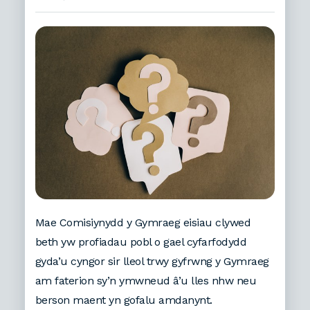
Mae Comisiynydd y Gymraeg eisiau clywed
beth yw profiadau pobl o gael cyfarfodydd
gyda’u cyngor sir lleol trwy gyfrwng y Gymraeg
am faterion sy’n ymwneud â’u lles nhw neu
berson maent yn gofalu amdanynt.