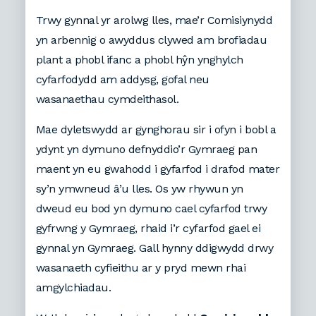
Trwy gynnal yr arolwg lles, mae’r Comisiynydd
yn arbennig o awyddus clywed am brofiadau
plant a phobl ifanc a phobl hŷn ynghylch
cyfarfodydd am addysg, gofal neu
wasanaethau cymdeithasol.
Mae dyletswydd ar gynghorau sir i ofyn i bobl a
ydynt yn dymuno defnyddio’r Gymraeg pan
maent yn eu gwahodd i gyfarfod i drafod mater
sy’n ymwneud â’u lles. Os yw rhywun yn
dweud eu bod yn dymuno cael cyfarfod trwy
gyfrwng y Gymraeg, rhaid i’r cyfarfod gael ei
gynnal yn Gymraeg. Gall hynny ddigwydd drwy
wasanaeth cyfieithu ar y pryd mewn rhai
amgylchiadau.