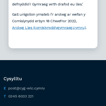
defnyddio’r Gymraeg wrth drafod eu lles.’
Gall unigolion ymateb i’r arolwg ar wefan y
Comisiynydd erbyn 18 Chwefror 2022,
Arolwg Lles (comisiynyddygymraeg.cymru)
.
Cysylltu
post@cyg-wlc.cymru
0345 6033 221