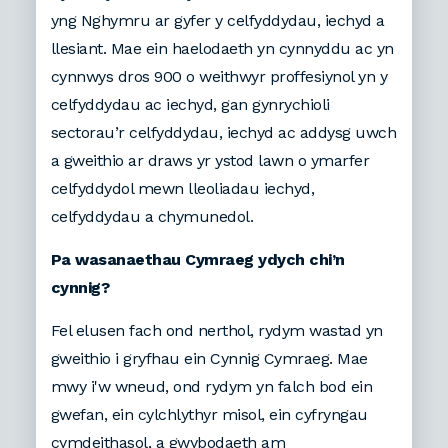
yng Nghymru ar gyfer y celfyddydau, iechyd a
llesiant. Mae ein haelodaeth yn cynnyddu ac yn
cynnwys dros 900 o weithwyr proffesiynol yn y
celfyddydau ac iechyd, gan gynrychioli
sectorau’r celfyddydau, iechyd ac addysg uwch
a gweithio ar draws yr ystod lawn o ymarfer
celfyddydol mewn lleoliadau iechyd,
celfyddydau a chymunedol.
Pa wasanaethau Cymraeg ydych chi’n
cynnig?
Fel elusen fach ond nerthol, rydym wastad yn
gweithio i gryfhau ein Cynnig Cymraeg. Mae
mwy i'w wneud, ond rydym yn falch bod ein
gwefan, ein cylchlythyr misol, ein cyfryngau
cymdeithasol, a gwybodaeth am