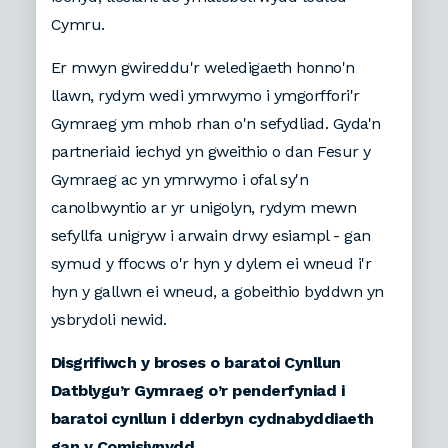
Cymru.
Er mwyn gwireddu'r weledigaeth honno'n
llawn, rydym wedi ymrwymo i ymgorffori'r
Gymraeg ym mhob rhan o'n sefydliad. Gyda'n
partneriaid iechyd yn gweithio o dan Fesur y
Gymraeg ac yn ymrwymo i ofal sy'n
canolbwyntio ar yr unigolyn, rydym mewn
sefyllfa unigryw i arwain drwy esiampl - gan
symud y ffocws o'r hyn y dylem ei wneud i'r
hyn y gallwn ei wneud, a gobeithio byddwn yn
ysbrydoli newid.
Disgrifiwch y broses o baratoi Cynllun
Datblygu’r Gymraeg o’r penderfyniad i
baratoi cynllun i dderbyn cydnabyddiaeth
gan y Comisiynydd.