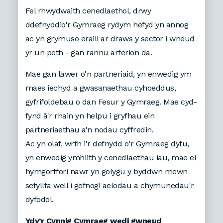
Fel rhwydwaith cenedlaethol, drwy
ddefnyddio'r Gymraeg rydym hefyd yn annog
ac yn grymuso eraill ar draws y sector i wneud
yr un peth - gan rannu arferion da.
Mae gan lawer o'n partneriaid, yn enwedig ym
maes iechyd a gwasanaethau cyhoeddus,
gyfrifoldebau o dan Fesur y Gymraeg. Mae cyd-
fynd â'r rhain yn helpu i gryfhau ein
partneriaethau a'n nodau cyffredin.
Ac yn olaf, wrth i'r defnydd o'r Gymraeg dyfu,
yn enwedig ymhlith y cenedlaethau iau, mae ei
hymgorffori nawr yn golygu y byddwn mewn
sefyllfa well i gefnogi aelodau a chymunedau'r
dyfodol.
Ydy’r Cynnig Cymraeg wedi gwneud