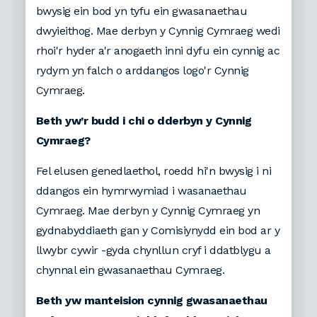
bwysig ein bod yn tyfu ein gwasanaethau
dwyieithog. Mae derbyn y Cynnig Cymraeg wedi
rhoi'r hyder a'r anogaeth inni dyfu ein cynnig ac
rydym yn falch o arddangos logo'r Cynnig
Cymraeg.
Beth yw’r budd i chi o dderbyn y Cynnig
Cymraeg?
Fel elusen genedlaethol, roedd hi'n bwysig i ni
ddangos ein hymrwymiad i wasanaethau
Cymraeg. Mae derbyn y Cynnig Cymraeg yn
gydnabyddiaeth gan y Comisiynydd ein bod ar y
llwybr cywir -gyda chynllun cryf i ddatblygu a
chynnal ein gwasanaethau Cymraeg.
Beth yw manteision cynnig gwasanaethau