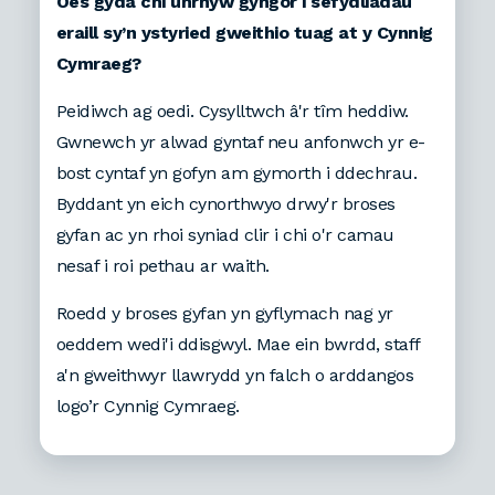
Oes gyda chi unrhyw gyngor i sefydliadau
eraill sy’n ystyried gweithio tuag at y Cynnig
Cymraeg?
Peidiwch ag oedi. Cysylltwch â'r tîm heddiw.
Gwnewch yr alwad gyntaf neu anfonwch yr e-
bost cyntaf yn gofyn am gymorth i ddechrau.
Byddant yn eich cynorthwyo drwy'r broses
gyfan ac yn rhoi syniad clir i chi o'r camau
nesaf i roi pethau ar waith.
Roedd y broses gyfan yn gyflymach nag yr
oeddem wedi'i ddisgwyl. Mae ein bwrdd, staff
a'n gweithwyr llawrydd yn falch o arddangos
logo’r Cynnig Cymraeg.