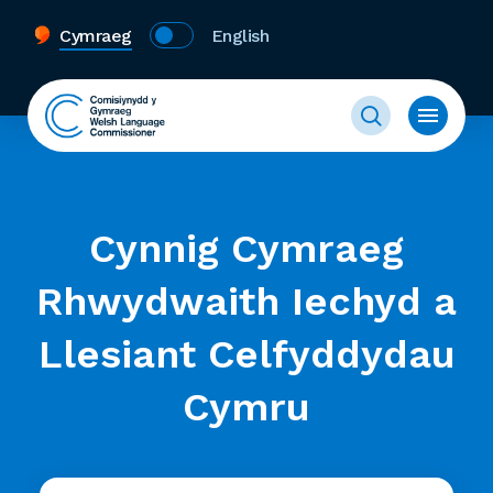
Cymraeg
English
Cynnig Cymraeg
Rhwydwaith Iechyd a
Llesiant Celfyddydau
Cymru