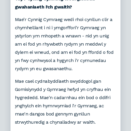
gwahaniaeth i’ch gwaith?
Mae’r Cynnig Cymraeg wedi rhoi cynllun clir a
chymhelliant i ni i ymgorffori'r Gymraeg yn
ystyrlon ym mhopeth a wnawn - nid yn unig
am ei fod yn rhywbeth rydym yn meddwl y
dylem ei wneud, ond am ei fod yn ffordd o fod
yn fwy cynhwysol a hygyrch i'r cymunedau
rydym yn eu gwasanaethu.
Mae cael cydnabyddiaeth swyddogol gan
Gomisiynydd y Gymraeg hefyd yn cryfhau ein
hygrededd. Mae'n cadarnhau ein bod o ddifri
ynghylch ein hymrwymiad i'r Gymraeg, ac
mae'n dangos bod gennym gynllun
strwythuredig a chynaliadwy ar waith.