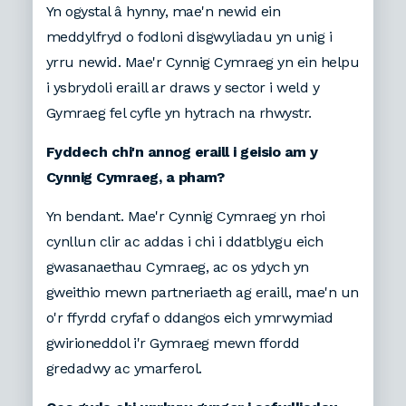
Yn ogystal â hynny, mae'n newid ein
meddylfryd o fodloni disgwyliadau yn unig i
yrru newid. Mae'r Cynnig Cymraeg yn ein helpu
i ysbrydoli eraill ar draws y sector i weld y
Gymraeg fel cyfle yn hytrach na rhwystr.
Fyddech chi'n annog eraill i geisio am y
Cynnig Cymraeg, a pham?
Yn bendant. Mae'r Cynnig Cymraeg yn rhoi
cynllun clir ac addas i chi i ddatblygu eich
gwasanaethau Cymraeg, ac os ydych yn
gweithio mewn partneriaeth ag eraill, mae'n un
o'r ffyrdd cryfaf o ddangos eich ymrwymiad
gwirioneddol i'r Gymraeg mewn ffordd
gredadwy ac ymarferol.