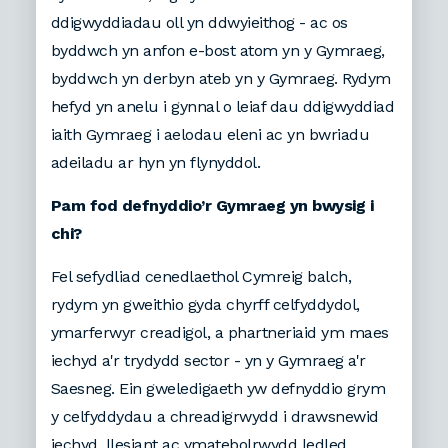
ddigwyddiadau oll yn ddwyieithog - ac os
byddwch yn anfon e-bost atom yn y Gymraeg,
byddwch yn derbyn ateb yn y Gymraeg. Rydym
hefyd yn anelu i gynnal o leiaf dau ddigwyddiad
iaith Gymraeg i aelodau eleni ac yn bwriadu
adeiladu ar hyn yn flynyddol.
Pam fod defnyddio’r Gymraeg yn bwysig i
chi?
Fel sefydliad cenedlaethol Cymreig balch,
rydym yn gweithio gyda chyrff celfyddydol,
ymarferwyr creadigol, a phartneriaid ym maes
iechyd a'r trydydd sector - yn y Gymraeg a'r
Saesneg. Ein gweledigaeth yw defnyddio grym
y celfyddydau a chreadigrwydd i drawsnewid
iechyd, llesiant ac ymatebolrwydd ledled