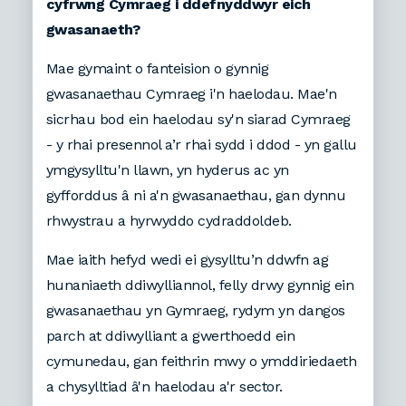
cyfrwng Cymraeg i ddefnyddwyr eich
gwasanaeth?
Mae gymaint o fanteision o gynnig
gwasanaethau Cymraeg i'n haelodau. Mae'n
sicrhau bod ein haelodau sy'n siarad Cymraeg
- y rhai presennol a’r rhai sydd i ddod - yn gallu
ymgysylltu'n llawn, yn hyderus ac yn
gyfforddus â ni a'n gwasanaethau, gan dynnu
rhwystrau a hyrwyddo cydraddoldeb.
Mae iaith hefyd wedi ei gysylltu’n ddwfn ag
hunaniaeth ddiwylliannol, felly drwy gynnig ein
gwasanaethau yn Gymraeg, rydym yn dangos
parch at ddiwylliant a gwerthoedd ein
cymunedau, gan feithrin mwy o ymddiriedaeth
a chysylltiad â'n haelodau a'r sector.