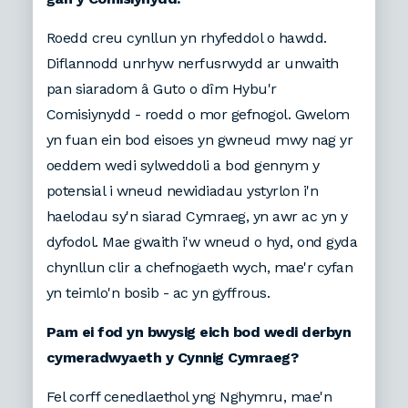
Roedd creu cynllun yn rhyfeddol o hawdd.
Diflannodd unrhyw nerfusrwydd ar unwaith
pan siaradom â Guto o dîm Hybu'r
Comisiynydd - roedd o mor gefnogol. Gwelom
yn fuan ein bod eisoes yn gwneud mwy nag yr
oeddem wedi sylweddoli a bod gennym y
potensial i wneud newidiadau ystyrlon i'n
haelodau sy'n siarad Cymraeg, yn awr ac yn y
dyfodol. Mae gwaith i'w wneud o hyd, ond gyda
chynllun clir a chefnogaeth wych, mae'r cyfan
yn teimlo'n bosib - ac yn gyffrous.
Pam ei fod yn bwysig eich bod wedi derbyn
cymeradwyaeth y Cynnig Cymraeg?
Fel corff cenedlaethol yng Nghymru, mae'n