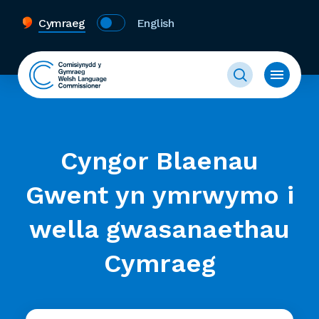
Cymraeg
English
Cyngor Blaenau
Gwent yn ymrwymo i
wella gwasanaethau
Cymraeg