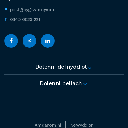
post@cyg-wlc.cymru
0345 6033 221
Dolenni defnyddiol
Dolenni pellach
Amdanom ni
Newyddion