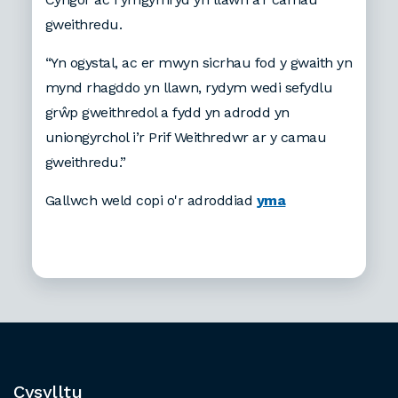
gweithredu.
“Yn ogystal, ac er mwyn sicrhau fod y gwaith yn
mynd rhagddo yn llawn, rydym wedi sefydlu
grŵp gweithredol a fydd yn adrodd yn
uniongyrchol i’r Prif Weithredwr ar y camau
gweithredu.”
Gallwch weld copi o'r adroddiad
yma
Cysylltu