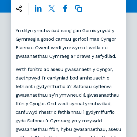
Yn dilyn ymchwiliad eang gan Gomisiynydd y
Gymraeg a gosod camau gorfodi mae Cyngor
Blaenau Gwent wedi ymrwymo i wella eu
gwasanaethau Cymraeg ar draws y sefydliad.
Wrth fonitro ac asesu gwasanaeth y Cyngor,
daethpwyd i’r canlyniad bod amheuaeth o
fethiant i gydymffurfio â’r Safonau cyflenwi
gwasanaethau sy’n ymwneud â gwasanaethau
ffôn y Cyngor. Ond wedi cynnal ymchwiliad,
canfuwyd rhestr o fethiannau i gydymffurfio
gyda Safonau’r Gymraeg yn y meysydd
gwasanaethau ffôn, hybu gwasanaethau, asesu