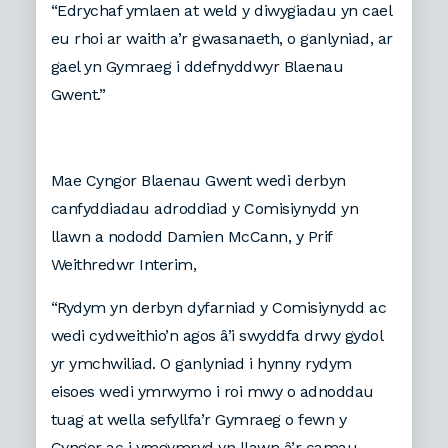
“Edrychaf ymlaen at weld y diwygiadau yn cael
eu rhoi ar waith a’r gwasanaeth, o ganlyniad, ar
gael yn Gymraeg i ddefnyddwyr Blaenau
Gwent.”
Mae Cyngor Blaenau Gwent wedi derbyn
canfyddiadau adroddiad y Comisiynydd yn
llawn a nododd Damien McCann, y Prif
Weithredwr Interim,
“Rydym yn derbyn dyfarniad y Comisiynydd ac
wedi cydweithio’n agos â’i swyddfa drwy gydol
yr ymchwiliad. O ganlyniad i hynny rydym
eisoes wedi ymrwymo i roi mwy o adnoddau
tuag at wella sefyllfa’r Gymraeg o fewn y
Cyngor ac i ymgymryd yn llawn â’r camau