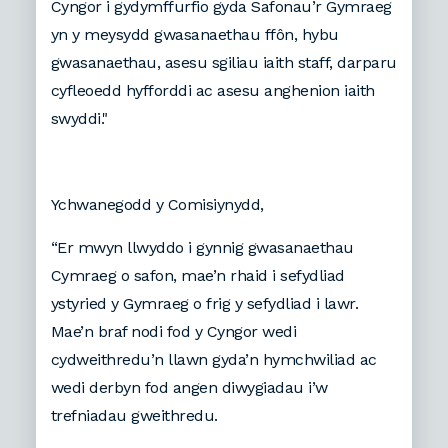
Cyngor i gydymffurfio gyda Safonau’r Gymraeg
yn y meysydd gwasanaethau ffôn, hybu
gwasanaethau, asesu sgiliau iaith staff, darparu
cyfleoedd hyfforddi ac asesu anghenion iaith
swyddi."
Ychwanegodd y Comisiynydd,
“Er mwyn llwyddo i gynnig gwasanaethau
Cymraeg o safon, mae’n rhaid i sefydliad
ystyried y Gymraeg o frig y sefydliad i lawr.
Mae’n braf nodi fod y Cyngor wedi
cydweithredu’n llawn gyda’n hymchwiliad ac
wedi derbyn fod angen diwygiadau i’w
trefniadau gweithredu.