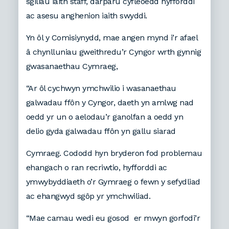
sgiliau iaith staff, darparu cyfleoedd hyfforddi
ac asesu anghenion iaith swyddi.
Yn ôl y Comisiynydd, mae angen mynd i’r afael
â chynlluniau gweithredu’r Cyngor wrth gynnig
gwasanaethau Cymraeg,
“Ar ôl cychwyn ymchwilio i wasanaethau
galwadau ffôn y Cyngor, daeth yn amlwg nad
oedd yr un o aelodau’r ganolfan a oedd yn
delio gyda galwadau ffôn yn gallu siarad
Cymraeg. Cododd hyn bryderon fod problemau
ehangach o ran recriwtio, hyfforddi ac
ymwybyddiaeth o’r Gymraeg o fewn y sefydliad
ac ehangwyd sgôp yr ymchwiliad.
“Mae camau wedi eu gosod er mwyn gorfodi’r